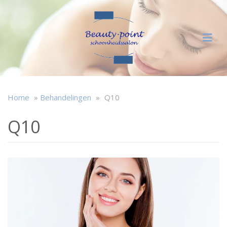
Home
»
Behandelingen
»
Q10
Q10