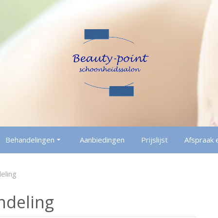
Behandelingen
Aanbiedingen
Prijslijst
Afspraak 
eling
ndeling