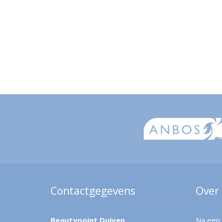
Contactgegevens
Over
Beautypoint Duiven
Na een 