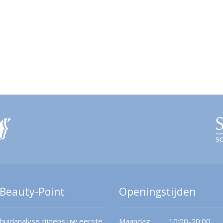
 Beauty-Point
Openingstijden
huidanalyse tijdens uw eerste
Maandag
10:00-20:00